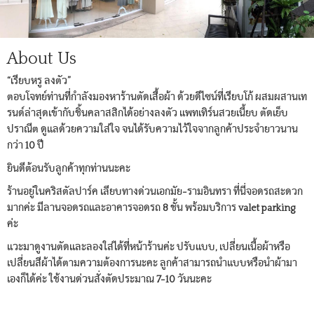
About Us
“เรียบหรู ลงตัว”
ตอบโจทย์ท่านที่กำลังมองหาร้านตัดเสื้อผ้า ด้วยดีไซน์ที่เรียบโก้ ผสมผสานเท
รนด์ล่าสุดเข้ากับชิ้นคลาสสิกได้อย่างลงตัว แพทเทิร์นสวยเนี้ยบ ตัดเย็บ
ปราณีต ดูแลด้วยความใส่ใจ จนได้รับความไว้ใจจากลูกค้าประจำยาวนาน
กว่า 10 ปี
ยินดีต้อนรับลูกค้าทุกท่านนะคะ
ร้านอยู่ในคริสตัลปาร์ค เลียบทางด่วนเอกมัย-รามอินทรา ที่นี่จอดรถสะดวก
มากค่ะ มีลานจอดรถและอาคารจอดรถ 8 ชั้น พร้อมบริการ valet parking
ค่ะ
แวะมาดูงานตัดและลองใส่ได้ที่หน้าร้านค่ะ ปรับแบบ, เปลี่ยนเนื้อผ้าหรือ
เปลี่ยนสีผ้าได้ตามความต้องการนะคะ ลูกค้าสามารถนำแบบหรือนำผ้ามา
เองก็ได้ค่ะ ใช้งานด่วนสั่งตัดประมาณ 7-10 วันนะคะ